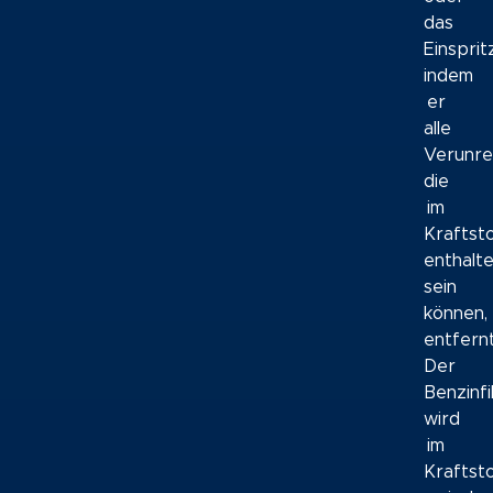
das
Einsprit
indem
er
alle
Verunre
die
im
Kraftst
enthalt
sein
können,
entfernt
Der
Benzinfi
wird
im
Kraftst