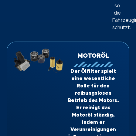
so
die
Fahrzeugi
schützt.
MOTORÖL
Der Ölfilter spielt
eine wesentliche
Rolle für den
reibungslosen
Betrieb des Motors.
Er reinigt das
Motoröl ständig,
indem er
Verunreinigungen