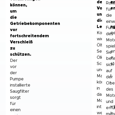
dedizie
Roll
können,
Volume
für
um
und
die
die
die
einw
Getriebekomponenten
Leistun
Funk
vor
Kompone
des
fortschreitendem
wie
Mot
Verschleiß
Öltank,
spiel
zu
Sensoren
Sie
schützen.
Ölkühler,
befi
Der
Schnittst
sich
vor
und
auf
der
Magnet
der
Pumpe
können
Obe
installierte
in
des
Saugfilter
das
Mot
sorgt
Modul
und
für
integrier
erfül
einen
werden.
meh