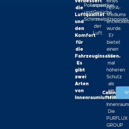
verbessert
eines
Pollenpartikel
sowie
die
HEPA-
und
Gerüche
Luftqualität
Mediums
Schimmelpilzsporen.
in
und
entwickel
der
den
wurde.
Luft.
Komfort
Er
für
bietet
die
einen
Fahrzeuginsassen.
50-
Es
mal
gibt
höheren
zwei
Schutz
Arten
als
von
ein
CabinHepa
W
Innenraumluftfiltern:
herkömml
Innenraumf
Die
PURFLUX
GROUP