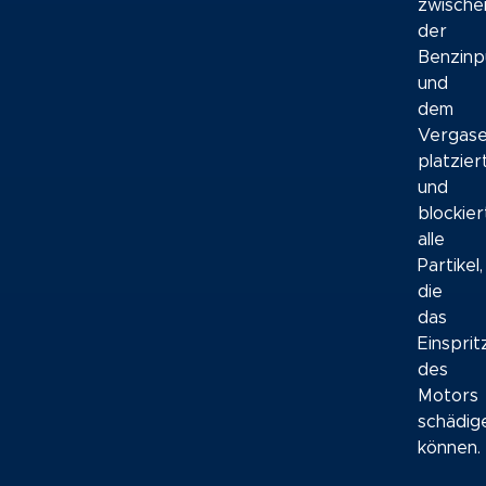
zwische
der
Benzin
und
dem
Vergas
platzier
und
blockier
alle
Partikel,
die
das
Einspri
des
Motors
schädig
können.