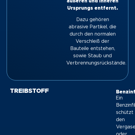
äußeren und inneren
Ursprungs entfernt.
Dazu gehören
abrasive Partikel, die
durch den normalen
Verschleiß der
Bauteile entstehen,
sowie Staub und
Verbrennungsrückstände.
TREIBSTOFF
Benzinf
Ein
Benzinfi
schützt
den
Vergas
oder