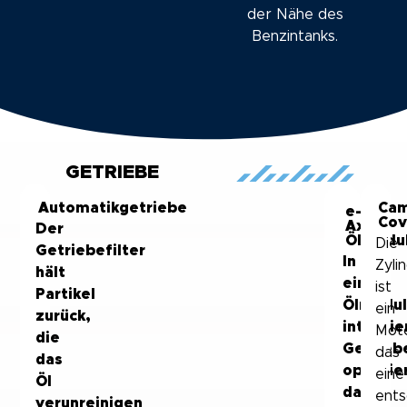
der Nähe des
Benzintanks.
GETRIEBE
Automatikgetriebe
Ca
e-
Cov
Axle
Der
Ölmodu
Die
Getriebefilter
In
Zyl
hält
ein
ist
Partikel
Ölmodu
ein
zurück,
integrie
Moto
die
Getriebe
das
das
optimie
eine
Öl
das
ent
verunreinigen