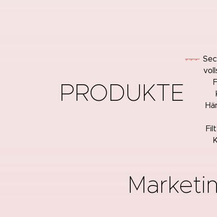
Sec
vol
F
PRODUKTE
Hä
Fil
K
Marketin