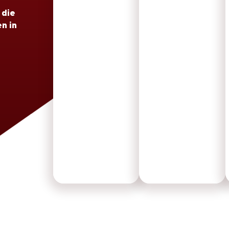
 die
n in