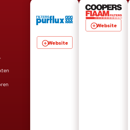
Website
Website
,
kten
oren