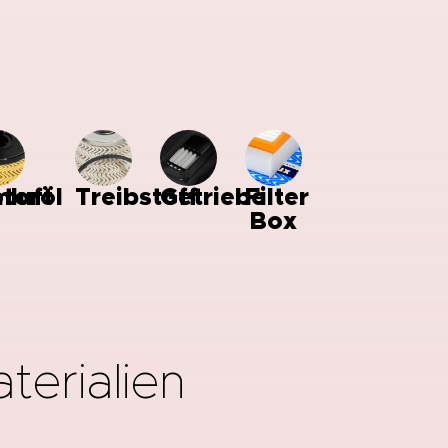
mluft
toröl
Treibstoff
Getriebe
Filter
Box
terialien