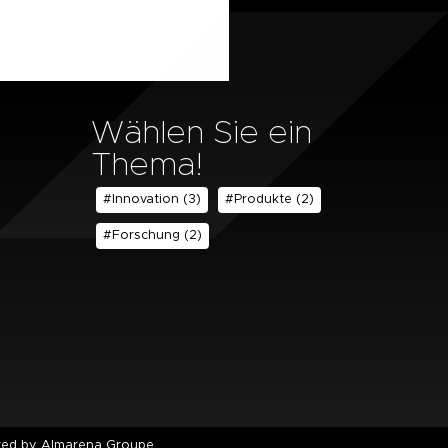
Wählen Sie ein
Thema!
#Innovation
(3)
#Produkte
(2)
#Forschung
(2)
ted by Almarena Groupe