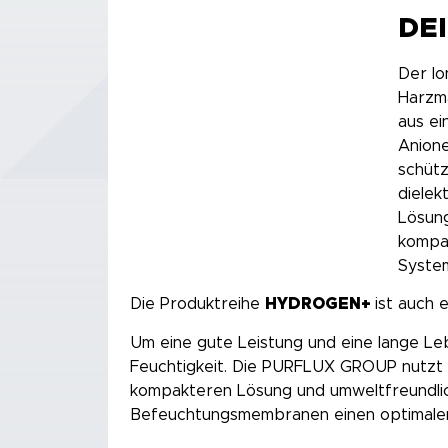
DE
Der I
Harzma
aus ei
Anione
schütz
dielek
Lösun
kompak
System
Die Produktreihe
HYDROGEN+
ist auch
Um eine gute Leistung und eine lange Le
Feuchtigkeit. Die PURFLUX GROUP nutzt i
kompakteren Lösung und umweltfreundlich
Befeuchtungsmembranen einen optimalen 