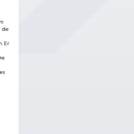
em
 die
. Er
Die
des