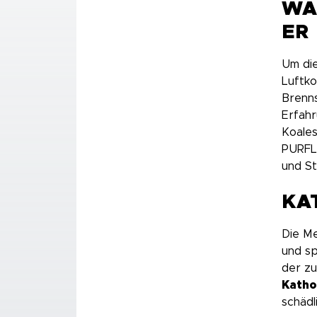
WA
ER
Um di
Luftko
Brenns
Erfahr
Koale
PURFL
und S
KA
Die Me
und sp
der zu
Katho
schädl