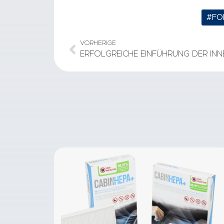
#FO
VORHERIGE