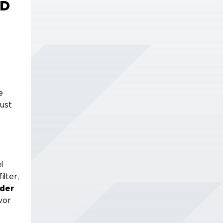
ID
e
ust
l
ilter,
der
vor