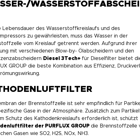
SSER-/WASSERSTOFFABSCHE
e Lebensdauer des Wasserstoffkreislaufs und des
mpressors zu gewährleisten, muss das Wasser in der
toffzelle vom Kreislauf getrennt werden. Aufgrund ihrer
ung mit verschiedenen Blow-by- Ölabscheidern und den
szenzabscheidern
Diesel 3Tech+
für Dieselfilter bietet di
UX GROUP die beste Kombination aus Effizienz, Druckverl
trömungswirkung.
THODENLUFTFILTER
mbran der Brennstoffzelle ist sehr empfindlich für Partike
ezifische Gase in der Atmosphäre. Zusätzlich zum Partikelf
m Schutz des Kathodenkreislaufs erforderlich ist, schützt
denluftfilter der PURFLUX GROUP
die Brennstoffzelle 
ichen Gasen wie SO2, H2S, NOx, NH3.