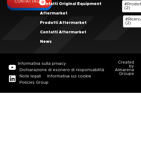
CONTATTACI
CONTATTACI
Contatti Original Equipment
#Prodot
(2)
Aftermarket
#Ricerc
Prodotti Aftermarket
(2)
Contatti Aftermarket
News
Created
Informativa sulla privacy
by
Dichiarazione di esonero di responsabilità
Almarena
Groupe
Note legali
Informativa sui cookie
Policies Group
HOME
ORIGINAL EQUIPMENT