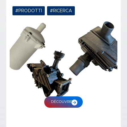
#PRODOTTI
,
#RICERCA
DÉCOUVRIR