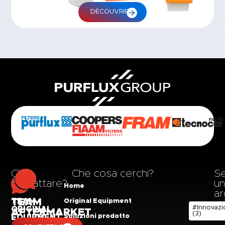
DÉCOUVRIR
Chi
Che cosa cerchi?
Se
contattare?
un
Home
a
TEAM
TEAM
Original Equipment
#Innovazi
ORIGINAL
AFTERMARKET
(3)
Soluzioni prodotto
EQUIPMENT