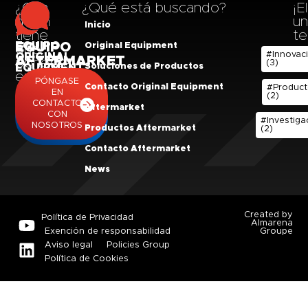
¿Con
¿Qué está buscando?
¡El
quién
un
Inicio
tiene
te
EQUIPO
EQUIPO
Original Equipment
que
#Innovac
ORIGINAL
AFTERMARKET
ponerse
(3)
Soluciones de Productos
EQUIPMENT
en
PÓNGASE
PÓNGASE
Contacto Original Equipment
contacto?
#Produc
EN
(2)
EN
CONTACTO
Aftermarket
CONTACTO
CON
CON
#Investiga
NOSOTROS
Productos Aftermarket
(2)
NOSOTROS
Contacto Aftermarket
News
Created by
Política de Privacidad
Almarena
Exención de responsabilidad
Groupe
Aviso legal
Policies Group
Política de Cookies